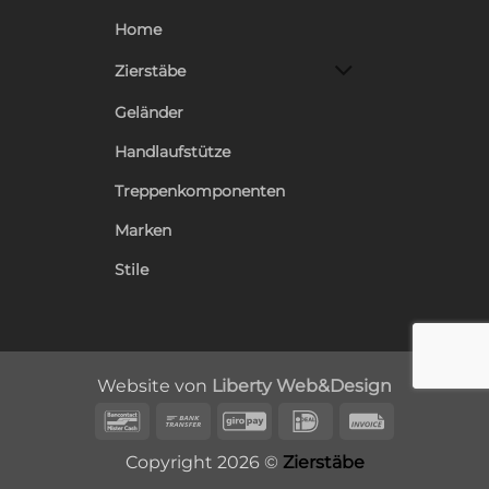
Home
Zierstäbe
Geländer
Handlaufstütze
Treppenkomponenten
Marken
Stile
Website von
Liberty Web&Design
Bancontact
Bank
GiroPay
IDeal
Invoice
Transfer
Copyright 2026 ©
Zierstäbe