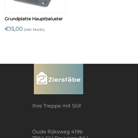
Grundplatte Hauptbaluster
€
15,00
(inkl. MwSt.)
Ihre Treppe mit Stil!
Oude Rijksweg 419b