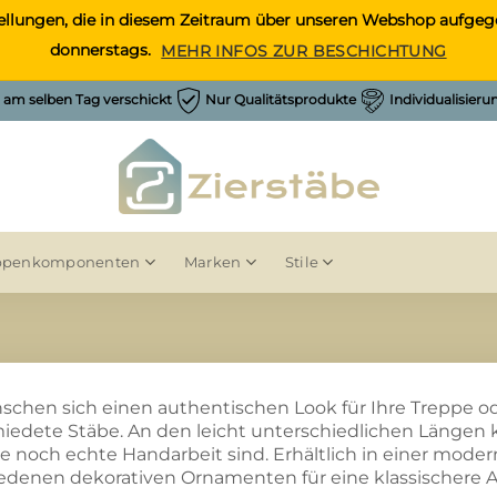
Bestellungen, die in diesem Zeitraum über unseren Webshop auf
donnerstags.
MEHR INFOS ZUR BESCHICHTUNG
h am selben Tag verschickt
Nur Qualitätsprodukte
Individualisier
ppenkomponenten
Marken
Stile
schen sich einen authentischen Look für Ihre Treppe 
edete Stäbe. An den leicht unterschiedlichen Längen 
se noch echte Handarbeit sind. Erhältlich in einer moder
edenen dekorativen Ornamenten für eine klassischere 