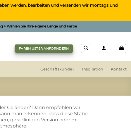
gegeben werden, bearbeiten und versenden wir montags und
ung > Wählen Sie Ihre eigene Länge und Farbe
FARBMUSTER ANFORNDERN
Geschäftskunde?
Inspiration
Kontakt
oder Geländer? Dann empfehlen wir
kann man erkennen, dass diese Stäbe
nen, geradlinigen Version oder mit
Atmosphäre.