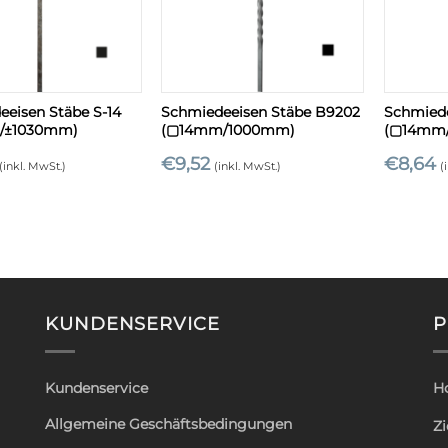
+
+
eisen Stäbe S-14
Schmiedeeisen Stäbe B9202
Schmiede
/±1030mm)
(▢14mm/1000mm)
(▢14mm
€
9,52
€
8,64
(inkl. MwSt.)
(inkl. MwSt.)
(
KUNDENSERVICE
P
Kundenservice
H
Allgemeine Geschäftsbedingungen
Zi