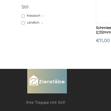
Stil
Klassisch
3
+
Ländlich
4
Schmiede
(▢12mm
€
11,00
Ihre Treppe mit Stil!