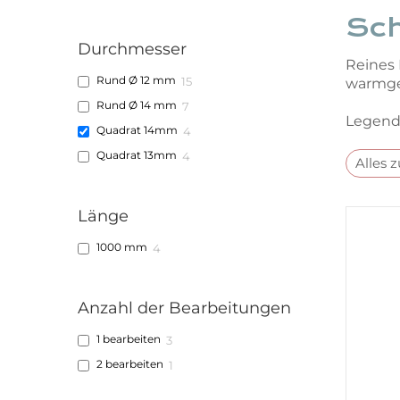
Sc
Durchmesser
Reines 
Rund Ø 12 mm
15
warmges
Rund Ø 14 mm
7
Legende
Quadrat 14mm
4
Quadrat 13mm
4
Alles 
Länge
1000 mm
4
Anzahl der Bearbeitungen
1 bearbeiten
3
2 bearbeiten
1