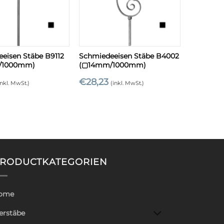
+
eisen Stäbe B9112
Schmiedeeisen Stäbe B4002
/1000mm)
(▢14mm/1000mm)
€
28,23
inkl. MwSt.)
(inkl. MwSt.)
RODUCTKATEGORIEN
ome
erstäbe