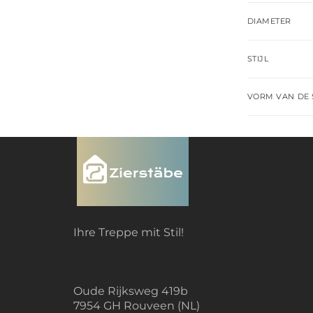
DIAMETER
STIJL
VORM VAN DE 
Ihre Treppe mit Stil!
Oude Rijksweg 419b
7954 GH Rouveen (NL)