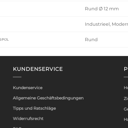
Rund Ø 12 mm
Industrieel, Moder
Rund
SPIJL
KUNDENSERVICE
P
Kundenservice
H
Allgemeine Geschäftsbedingungen
Zi
Tipps und Ratschläge
G
Widerrufsrecht
H