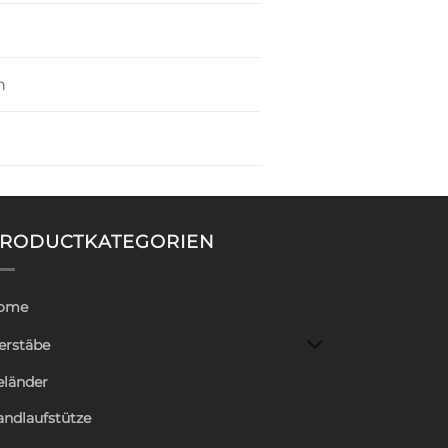
n
RODUCTKATEGORIEN
ome
erstäbe
eländer
andlaufstütze