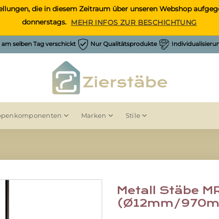
Bestellungen, die in diesem Zeitraum über unseren Webshop auf
donnerstags.
MEHR INFOS ZUR BESCHICHTUNG
h am selben Tag verschickt
Nur Qualitätsprodukte
Individualisier
ppenkomponenten
Marken
Stile
Metall Stäbe M
(Ø12mm/970