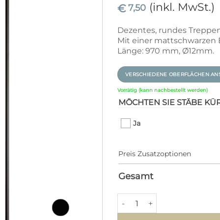
(inkl. MwSt.)
€
7,50
Dezentes, rundes Treppen
Mit einer mattschwarzen
Länge: 970 mm, Ø12mm.
VERSCHIEDENE OBERFLÄCHEN AN
Vorrätig (kann nachbestellt werden)
MÖCHTEN SIE STÄBE KÜ
Ja
Preis Zusatzoptionen
Gesamt
Metall Stäbe MR-11 (Ø12mm/9