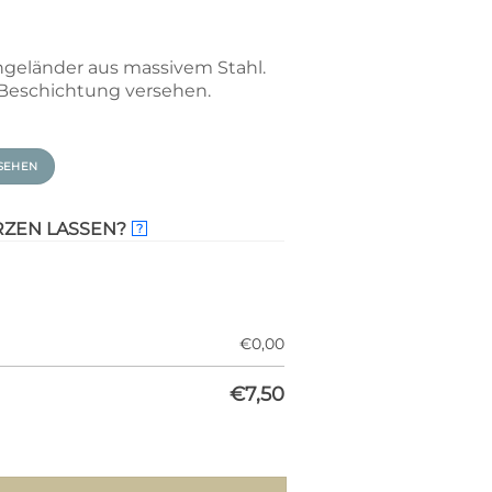
geländer aus massivem Stahl.
 Beschichtung versehen.
SEHEN
RZEN LASSEN?
?
€
0,00
€
7,50
70mm) Menge