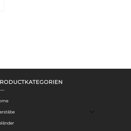
RODUCTKATEGORIEN
ome
erstäbe
eländer