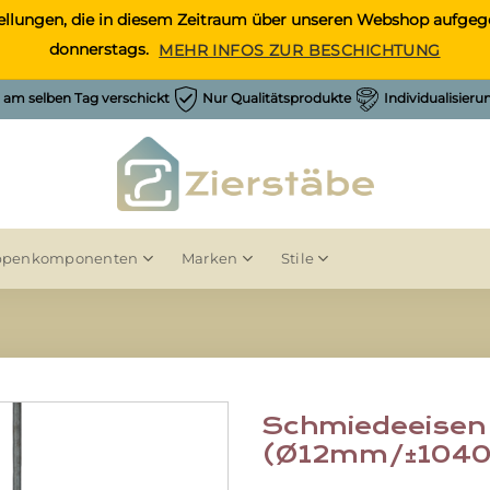
Bestellungen, die in diesem Zeitraum über unseren Webshop auf
donnerstags.
MEHR INFOS ZUR BESCHICHTUNG
h am selben Tag verschickt
Nur Qualitätsprodukte
Individualisier
ppenkomponenten
Marken
Stile
Schmiedeeisen
(Ø12mm/±104