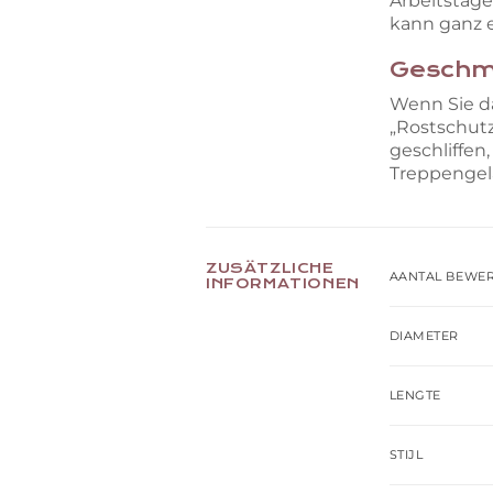
Arbeitstage
kann ganz 
Geschmi
Wenn Sie da
„Rostschut
geschliffen
Treppengel
ZUSÄTZLICHE
AANTAL BEWE
INFORMATIONEN
DIAMETER
LENGTE
STIJL