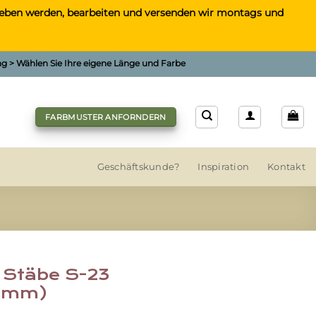
gegeben werden, bearbeiten und versenden wir montags und
ung > Wählen Sie Ihre eigene Länge und Farbe
FARBMUSTER ANFORNDERN
Geschäftskunde?
Inspiration
Kontakt
 Stäbe S-23
0mm)