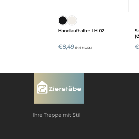
+
Handlaufhalter LH-02
S
(
€
8,49
(inkl. MwSt.)
Ihre Treppe mit Stil!