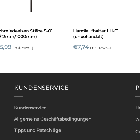
+
+
chmiedeeisen Stäbe S-01
Handlaufhalter LH-01
Ø12mm/1000mm)
(unbehandelt)
€
5,99
€
7,74
(inkl. MwSt.)
(inkl. MwSt.)
KUNDENSERVICE
P
Kundenservice
H
Allgemeine Geschäftsbedingungen
Zi
Tipps und Ratschläge
G