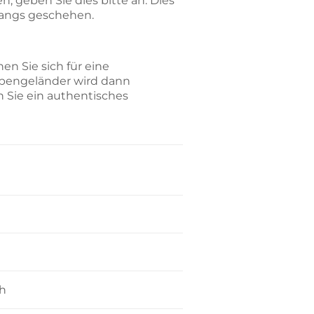
, geben Sie dies bitte an. Dies
gangs geschehen.
n Sie sich für eine
ppengeländer wird dann
n Sie ein authentisches
ch