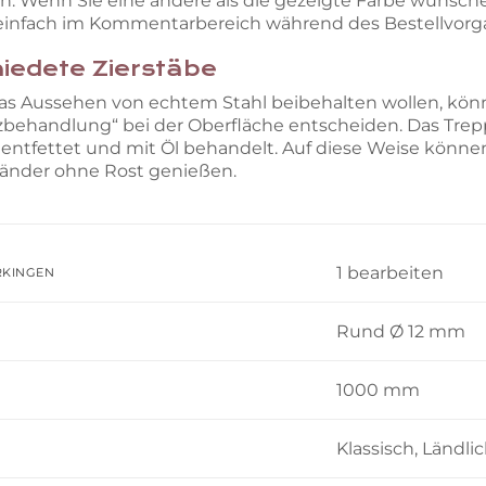
n. Wenn Sie eine andere als die gezeigte Farbe wünschen
einfach im Kommentarbereich während des Bestellvor
edete Zierstäbe
s Aussehen von echtem Stahl beibehalten wollen, könne
zbehandlung“ bei der Oberfläche entscheiden. Das Tre
, entfettet und mit Öl behandelt. Auf diese Weise könne
änder ohne Rost genießen.
1 bearbeiten
RKINGEN
Rund Ø 12 mm
1000 mm
Klassisch, Ländli