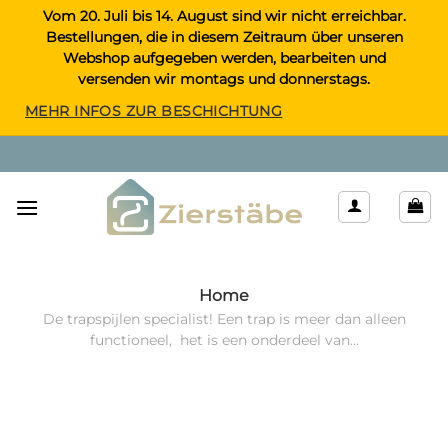
Zum
Vom 20. Juli bis 14. August sind wir nicht erreichbar.
Bestellungen, die in diesem Zeitraum über unseren
Inhalt
Webshop aufgegeben werden, bearbeiten und
springen
versenden wir montags und donnerstags.
MEHR INFOS ZUR BESCHICHTUNG
Home
De trapspijlen specialist! Een trap is meer dan alleen
functioneel, het is een onderdeel van...