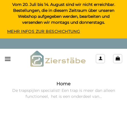
Zum
Vom 20. Juli bis 14. August sind wir nicht erreichbar.
Bestellungen, die in diesem Zeitraum über unseren
Inhalt
Webshop aufgegeben werden, bearbeiten und
springen
versenden wir montags und donnerstags.
MEHR INFOS ZUR BESCHICHTUNG
Home
De trapspijlen specialist! Een trap is meer dan alleen
functioneel, het is een onderdeel van...