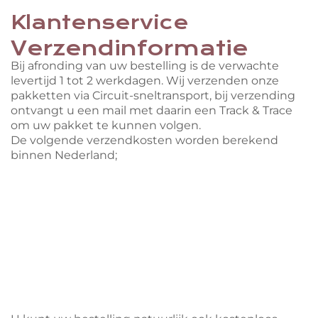
Klantenservice
Verzendinformatie
Bij afronding van uw bestelling is de verwachte
levertijd 1 tot 2 werkdagen. Wij verzenden onze
pakketten via Circuit-sneltransport, bij verzending
ontvangt u een mail met daarin een Track & Trace
om uw pakket te kunnen volgen.
De volgende verzendkosten worden berekend
binnen Nederland;
tot 20kg: €9,95
20-30kg: €14,95
30-50kg: € 19,95
50-100kg: €34,95
Vanaf 100kg en bij bestellingen met onderdelen
die 3 meter of langer zijn: €85,-.