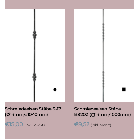
Schmiedeeisen Stäbe S-17
Schmiedeeisen Stäbe
(Ø14mm/±1040mm)
B9202 (▢14mm/1000mm)
€
15,00
€
9,52
(inkl. MwSt.)
(inkl. MwSt.)