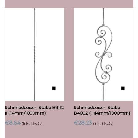
Schmiedeeisen Stäbe B9112
Schmiedeeisen Stäbe
(▢14mm/1000mm)
B4002 (▢14mm/1000mm)
€
8,64
€
28,23
(inkl. MwSt.)
(inkl. MwSt.)