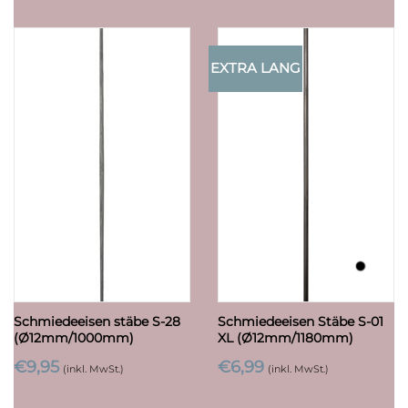
EXTRA LANG
Schmiedeeisen stäbe S-28
Schmiedeeisen Stäbe S-01
(Ø12mm/1000mm)
XL (Ø12mm/1180mm)
€
9,95
€
6,99
(inkl. MwSt.)
(inkl. MwSt.)