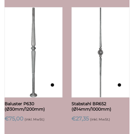
Baluster P630
Stabstahl BR652
(Ø30mm/1200mm)
(Ø14mm/1000mm)
€
75,00
€
27,35
(inkl. MwSt.)
(inkl. MwSt.)