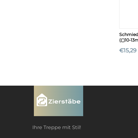
+
Schmied
(▢10-1
€
15,29
Ihre Treppe mit Stil!