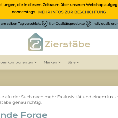
Bestellungen, die in diesem Zeitraum über unseren Webshop auf
donnerstags.
MEHR INFOS ZUR BESCHICHTUNG
h am selben Tag verschickt
Nur Qualitätsprodukte
Individualisier
ppenkomponenten
Marken
Stile
e afu der Such nach mehr Exklusivität und einem luxuri
rstäbe genau richtig.
nde Forge