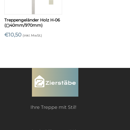
Treppengeländer Holz H-06
(▢40mm/970mm)
€
10,50
(inkl. MwSt.)
Ihre Treppe mit Stil!