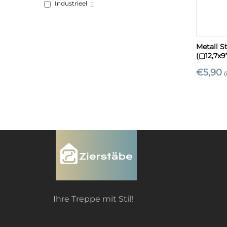
Industrieel
2
+
Metall S
(▢12,7x
€
5,90
(
Ihre Treppe mit Stil!