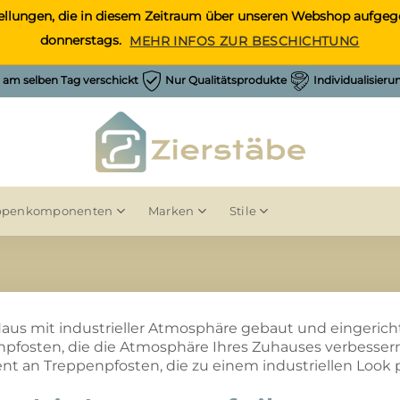
Bestellungen, die in diesem Zeitraum über unseren Webshop auf
donnerstags.
MEHR INFOS ZUR BESCHICHTUNG
h am selben Tag verschickt
Nur Qualitätsprodukte
Individualisier
ppenkomponenten
Marken
Stile
 Haus mit industrieller Atmosphäre gebaut und eingerich
pfosten, die die Atmosphäre Ihres Zuhauses verbesse
nt an Treppenpfosten, die zu einem industriellen Look 