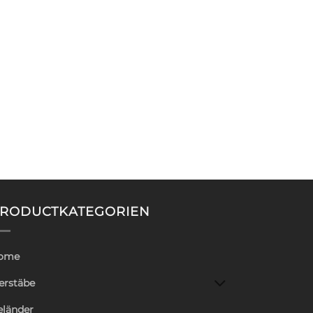
RODUCTKATEGORIEN
ome
erstäbe
eländer