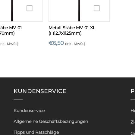
+
täbe MV-01
Metall Stäbe MV-01-XL
970mm)
(▢12,7x1125mm)
€
6,50
inkl. MwSt.)
(inkl. MwSt.)
KUNDENSERVICE
P
Kundenservice
H
Allgemeine Geschäftsbedingungen
Zi
Tipps und Ratschläge
G