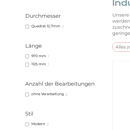
Ind
Unsere 
Durchmesser
werden.
Quadrat 12,7mm
2
zuschne
geringe
Länge
Alles 
970 mm
1
1125 mm
1
Anzahl der Bearbeitungen
ohne Verarbeitung
2
Stil
Modern
2