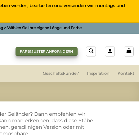
gegeben werden, bearbeiten und versenden wir montags und
ung > Wählen Sie Ihre eigene Länge und Farbe
FARBMUSTER ANFORNDERN
Geschäftskunde?
Inspiration
Kontakt
oder Geländer? Dann empfehlen wir
kann man erkennen, dass diese Stäbe
nen, geradlinigen Version oder mit
Atmosphäre.