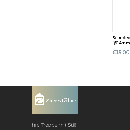
+
Schmiede
(Ø14mm
€
15,00
Ihre Treppe mit Stil!