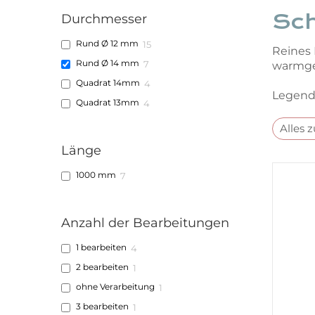
Sc
Durchmesser
Rund Ø 12 mm
15
Reines 
Rund Ø 14 mm
7
warmges
Quadrat 14mm
4
Legende
Quadrat 13mm
4
Alles 
Länge
1000 mm
7
Anzahl der Bearbeitungen
1 bearbeiten
4
2 bearbeiten
1
ohne Verarbeitung
1
3 bearbeiten
1