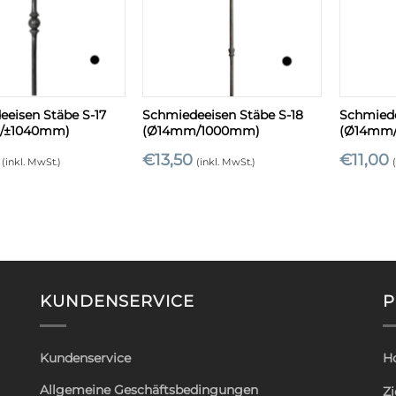
+
+
eisen Stäbe S-17
Schmiedeeisen Stäbe S-18
Schmiede
/±1040mm)
(Ø14mm/1000mm)
(Ø14mm
€
13,50
€
11,00
(inkl. MwSt.)
(inkl. MwSt.)
KUNDENSERVICE
P
Kundenservice
H
Allgemeine Geschäftsbedingungen
Zi