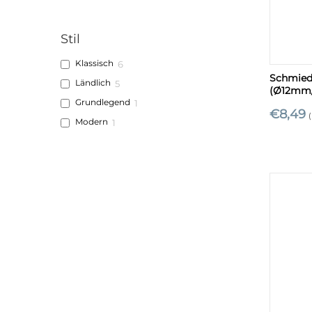
Stil
+
Klassisch
6
Schmied
Ländlich
5
(Ø12mm
Grundlegend
1
€
8,49
(
Modern
1