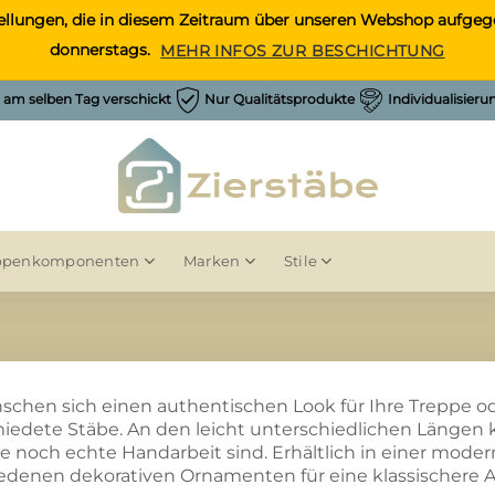
Bestellungen, die in diesem Zeitraum über unseren Webshop auf
donnerstags.
MEHR INFOS ZUR BESCHICHTUNG
h am selben Tag verschickt
Nur Qualitätsprodukte
Individualisier
ppenkomponenten
Marken
Stile
schen sich einen authentischen Look für Ihre Treppe 
edete Stäbe. An den leicht unterschiedlichen Längen 
se noch echte Handarbeit sind. Erhältlich in einer moder
edenen dekorativen Ornamenten für eine klassischere 