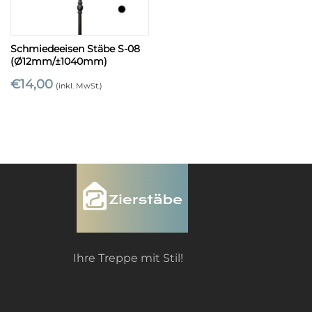
Schmiedeeisen Stäbe S-08
(Ø12mm/±1040mm)
€
14,00
(inkl. MwSt.)
Ihre Treppe mit Stil!