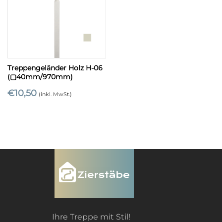
Treppengeländer Holz H-06
(▢40mm/970mm)
€
10,50
(inkl. MwSt.)
Ihre Treppe mit Stil!