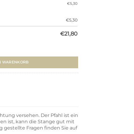
€
5,30
€
5,30
€
21,80
0mm) Menge
N WARENKORB
tung versehen. Der Pfahl ist ein
en ist, kann die Stange gut mit
g gestellte Fragen finden Sie auf