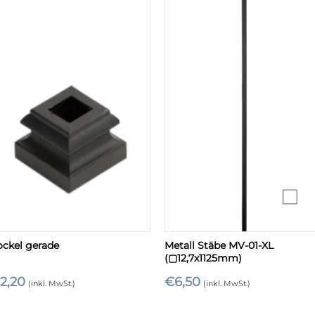
+
+
ockel gerade
Metall Stäbe MV-01-XL
(▢12,7x1125mm)
€
2,20
€
6,50
(inkl. MwSt.)
(inkl. MwSt.)