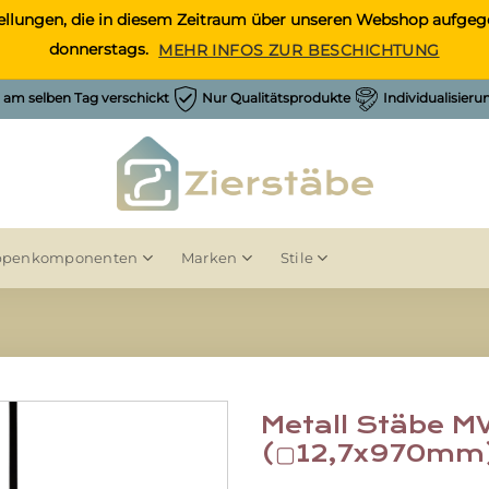
Bestellungen, die in diesem Zeitraum über unseren Webshop auf
donnerstags.
MEHR INFOS ZUR BESCHICHTUNG
h am selben Tag verschickt
Nur Qualitätsprodukte
Individualisier
ppenkomponenten
Marken
Stile
Metall Stäbe M
(▢12,7x970mm