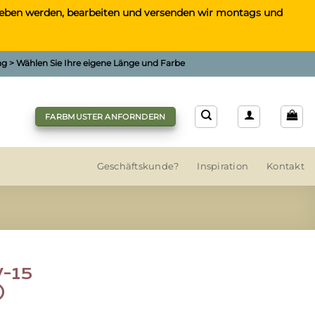
gegeben werden, bearbeiten und versenden wir montags und
ung > Wählen Sie Ihre eigene Länge und Farbe
FARBMUSTER ANFORNDERN
Geschäftskunde?
Inspiration
Kontakt
V-15
)