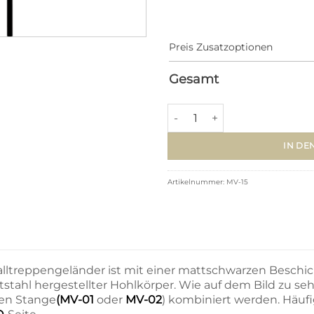
Preis Zusatzoptionen
Gesamt
Metall Stäbe MV-15 (▢12,7x97
IN DE
Artikelnummer:
MV-15
lltreppengeländer ist mit einer mattschwarzen Beschich
tstahl hergestellter Hohlkörper. Wie auf dem Bild zu seh
den Stange
(MV-01
oder
MV-02
) kombiniert werden. Häufi