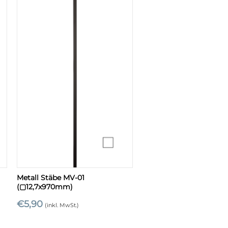
+
Metall Stäbe MV-01
(▢12,7x970mm)
€
5,90
(inkl. MwSt.)