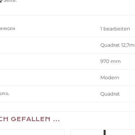
Q
-Seite.
1 bearbeiten
RKINGEN
Quadrat 12,7
970 mm
Modern
Quadrat
SPIJL
UCH GEFALLEN …