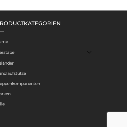
RODUCTKATEGORIEN
ome
erstäbe
eländer
andlaufstütze
reppenkomponenten
arken
ile