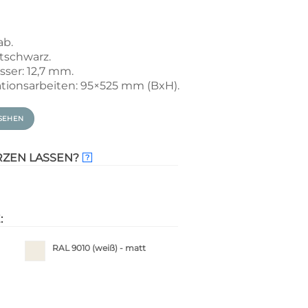
ab.
tschwarz.
ser: 12,7 mm.
ionsarbeiten: 95×525 mm (BxH).
SEHEN
RZEN LASSEN?
?
:
RAL 9010 (weiß) - matt