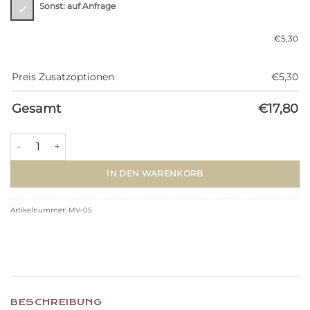
Sonst: auf Anfrage
€
5,30
Preis Zusatzoptionen
€
5,30
Gesamt
€
17,80
Metall Stäbe MV-05 (▢12,7x970mm) Menge
IN DEN WARENKORB
Artikelnummer:
MV-05
BESCHREIBUNG