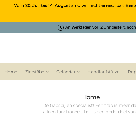
Zum
Vom 20. Juli bis 14. August sind wir nicht erreichbar. 
Inhalt
springen
An Werktagen vor 12 Uhr bestellt, noc
Home
Zierstäbe
Geländer
Handlaufstütze
Tre
Home
De trapspijlen specialist! Een trap is meer d
alleen functioneel, het is een onderdeel van.