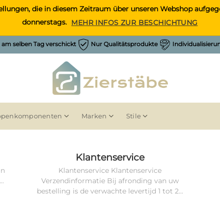
Bestellungen, die in diesem Zeitraum über unseren Webshop auf
donnerstags.
MEHR INFOS ZUR BESCHICHTUNG
h am selben Tag verschickt
Nur Qualitätsprodukte
Individualisier
ppenkomponenten
Marken
Stile
Klantenservice
an
Klantenservice Klantenservice
..
Verzendinformatie Bij afronding van uw
bestelling is de verwachte levertijd 1 tot 2...