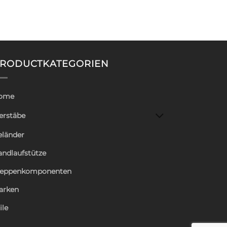
RODUCTKATEGORIEN
ome
erstäbe
eländer
andlaufstütze
reppenkomponenten
arken
ile