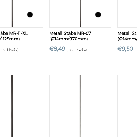
+
+
täbe MR-11-XL
Metall Stäbe MR-07
Metall S
/1125mm)
(Ø14mm/970mm)
(Ø14mm/
€
8,49
€
9,50
inkl. MwSt.)
(inkl. MwSt.)
(