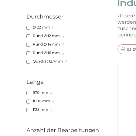
Ind
Unsere 
Durchmesser
werden.
Ø 22 mm
1
zuschne
geringe
Rund Ø 12 mm
4
Rund Ø 14 mm
3
Alles 
Rund Ø 16 mm
3
Quadrat 12,7mm
2
Länge
970 mm
4
1000 mm
4
1125 mm
3
Anzahl der Bearbeitungen