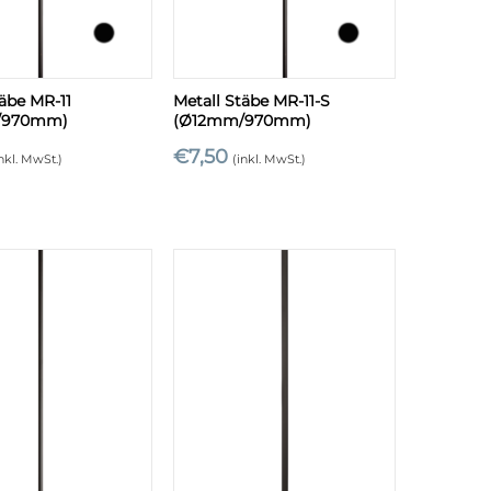
+
täbe MR-11
Metall Stäbe MR-11-S
/970mm)
(Ø12mm/970mm)
€
7,50
inkl. MwSt.)
(inkl. MwSt.)