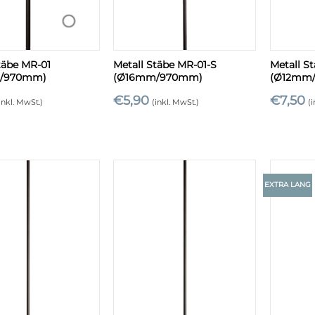
+
+
täbe MR-01
Metall Stäbe MR-01-S
Metall S
/970mm)
(Ø16mm/970mm)
(Ø12mm
€
5,90
€
7,50
inkl. MwSt.)
(inkl. MwSt.)
(
EXTRA LANG