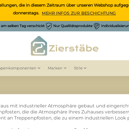
Bestellungen, die in diesem Zeitraum über unseren Webshop auf
donnerstags.
MEHR INFOS ZUR BESCHICHTUNG
h am selben Tag verschickt
Nur Qualitätsprodukte
Individualisier
ppenkomponenten
Marken
Stile
 Haus mit industrieller Atmosphäre gebaut und eingerich
pfosten, die die Atmosphäre Ihres Zuhauses verbesse
nt an Treppenpfosten, die zu einem industriellen Look 