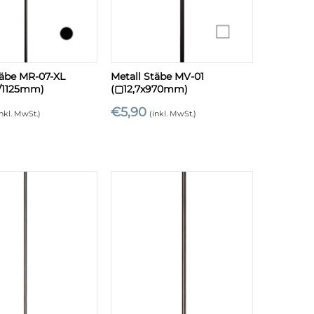
+
täbe MR-07-XL
Metall Stäbe MV-01
1125mm)
(▢12,7x970mm)
€
5,90
inkl. MwSt.)
(inkl. MwSt.)