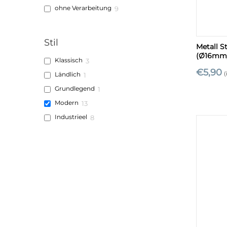
ohne Verarbeitung
9
+
Stil
Metall S
(Ø16mm
Klassisch
3
€
5,90
(
Ländlich
1
Grundlegend
1
Modern
13
Industrieel
8