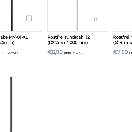
+
+
täbe MV-01-XL
Rostfrei rundstahl 12
Rostfrei 
1125mm)
((Ø12mm/1000mm)
(Ø14mm
€
6,90
€
7,50
inkl. MwSt.)
(inkl. MwSt.)
(