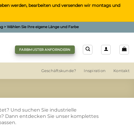
gegeben werden, bearbeiten und versenden wir montags und
ung > Wählen Sie Ihre eigene Länge und Farbe
FARBMUSTER ANFORNDERN
Geschäftskunde?
Inspiration
Kontakt
tet? Und suchen Sie industrielle
rn? Dann entdecken Sie unser komplettes
passen.