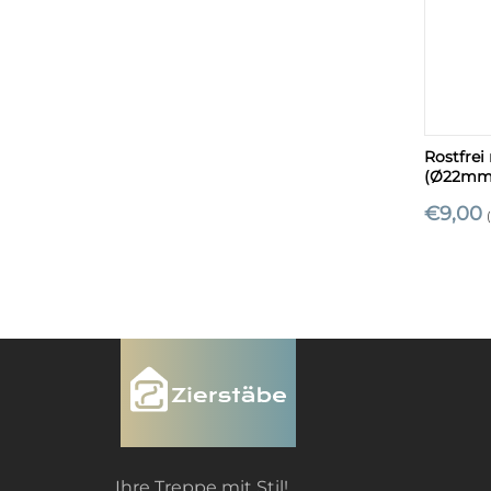
+
Rostfrei
(Ø22mm
€
9,00
Ihre Treppe mit Stil!