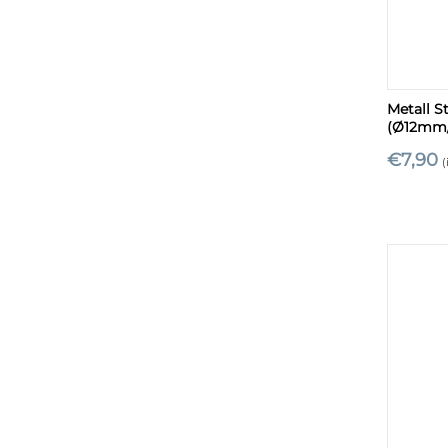
+
Metall S
(Ø12mm
€
7,90
(