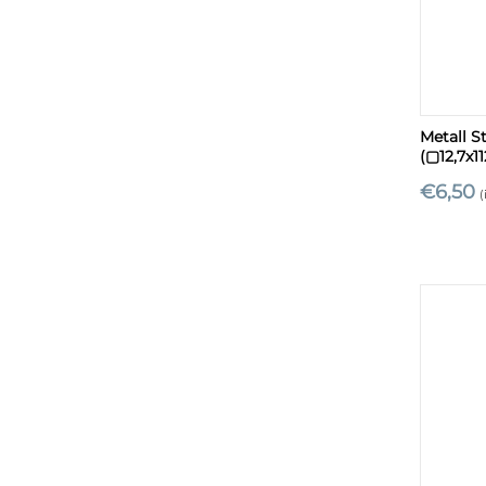
+
Metall S
(▢12,7x
€
6,50
(