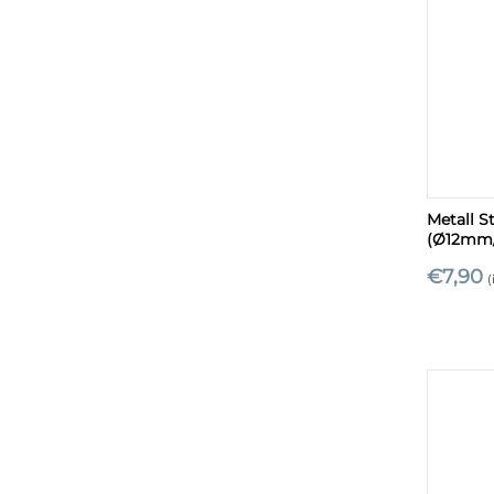
+
Metall S
(Ø12mm
€
7,90
(