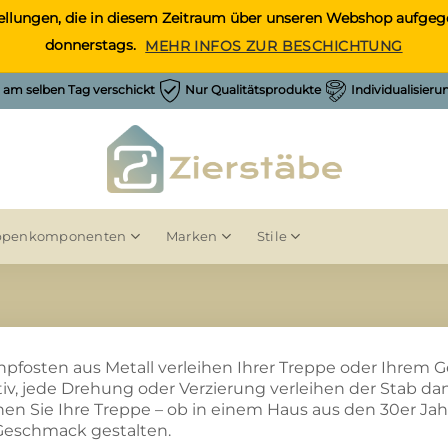
Bestellungen, die in diesem Zeitraum über unseren Webshop auf
donnerstags.
MEHR INFOS ZUR BESCHICHTUNG
h am selben Tag verschickt
Nur Qualitätsprodukte
Individualisier
ppenkomponenten
Marken
Stile
pfosten aus Metall verleihen Ihrer Treppe oder Ihrem G
iv, jede Drehung oder Verzierung verleihen der Stab d
en Sie Ihre Treppe – ob in einem Haus aus den 30er Ja
Geschmack gestalten.