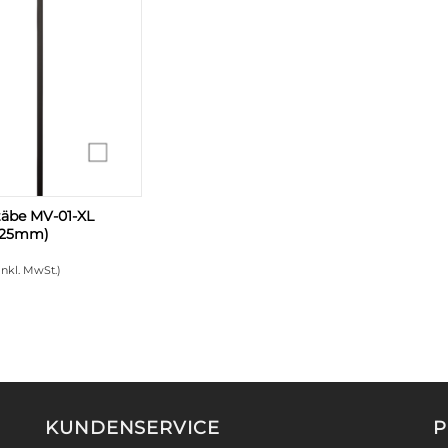
täbe MV-01-XL
1125mm)
inkl. MwSt.)
KUNDENSERVICE
P