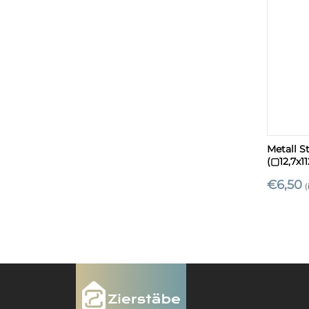
+
Metall S
(▢12,7x
€
6,50
(