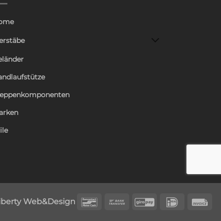
ome
erstäbe
eländer
andlaufstütze
reppenkomponenten
arken
ile
Bancontact
Bank
GiroPay
IDeal
In
iberty Web&Design
Transfer