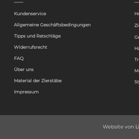
Kundenservice
H
Allgemeine Geschäftsbedingungen
Zi
Tipps und Ratschläge
G
Widerrufsrecht
H
FAQ
T
Über uns
M
Material der Zierstäbe
St
Impressum
Website von
L