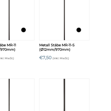
+
täbe MR-11
Metall Stäbe MR-11-S
/970mm)
(Ø12mm/970mm)
€
7,50
inkl. MwSt.)
(inkl. MwSt.)