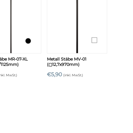
+
täbe MR-07-XL
Metall Stäbe MV-01
1125mm)
(▢12,7x970mm)
€
5,90
inkl. MwSt.)
(inkl. MwSt.)