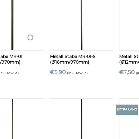
+
+
täbe MR-01
Metall Stäbe MR-01-S
Metall S
/970mm)
(Ø16mm/970mm)
(Ø12mm
€
5,90
€
7,50
inkl. MwSt.)
(inkl. MwSt.)
(
EXTRA LANG