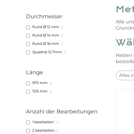
Met
Durchmesser
Alle un
Rund Ø 12 mm
3
Grundmo
Rund Ø 14 mm
2
Wäh
Rund Ø 16 mm
2
Quadrat 12,7mm
2
Neben d
bestell
Länge
Alles 
970 mm
4
1125 mm
3
Anzahl der Bearbeitungen
1 bearbeiten
17
2 bearbeiten
5