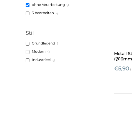
ohne Verarbeitung
9
3 bearbeiten
4
Stil
Grundlegend
1
+
Modern
9
Metall S
(Ø16mm
Industrieel
8
€
5,90
(