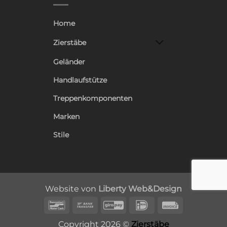
Home
Zierstäbe
Geländer
Handlaufstütze
Treppenkomponenten
Marken
Stile
Website von
Liberty Web&Design
Bancontact
Bank
GiroPay
IDeal
Invoice
Transfer
Copyright 2026 ©
Zierstäbe