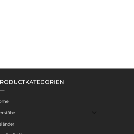
RODUCTKATEGORIEN
ome
erstäbe
eländer