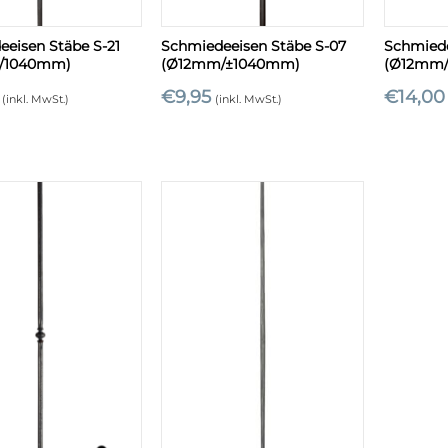
+
+
eisen Stäbe S-21
Schmiedeeisen Stäbe S-07
Schmiede
/1040mm)
(Ø12mm/±1040mm)
(Ø12mm
€
9,95
€
14,00
(inkl. MwSt.)
(inkl. MwSt.)