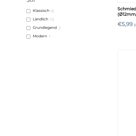
Schmiede
Klassisch
8
(Ø12mm
Ländlich
10
€
5,99
(
Grundlegend
2
Modern
1