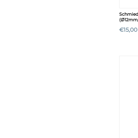
+
Schmiede
(Ø12mm
€
15,00