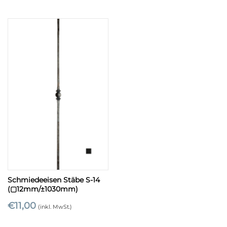
Schmiedeeisen Stäbe S-14
(▢12mm/±1030mm)
€
11,00
(inkl. MwSt.)